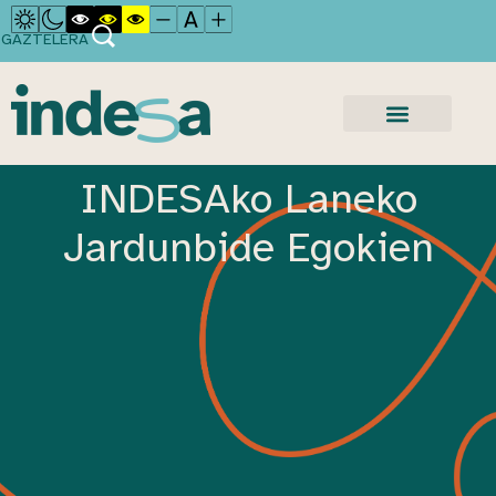
GAZTELERA
INDESAko Laneko
Jardunbide Egokien