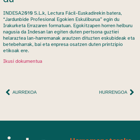
INDESA2010 S.L.k, Lectura Fácil-Euskadirekin batera,
“Jardunbide Profesional Egokien Eskuliburua” egin du
Irakurketa Errazaren formatuan. Egokitzapen horren helburu
nagusia da Indesan lan egiten duten pertsona guztiei
helaraztea lan-harremanak arautzen dituzten eskubideak eta
betebeharrak, bai eta enpresa osatzen duten printzipio
etikoak ere.
Ikusi dokumentua
AURREKOA
HURRENGOA