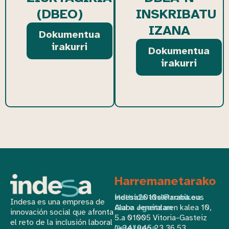
(DBEO)
INSKRIBATU
IZANA
Dokumentua
irakurri
Dokumentua
irakurri
Harremanetarako
Helbide elektronikoa
indesa2010sl@araba.eus
Indesa es una empresa de
Gure egoitzan
Alaba Jeneralaren kalea 10,
innovación social que afronta
5.a 01005 Vitoria-Gasteiz
el reto de la inclusión laboral
Telefonoa
(+34) 945 23 36 53