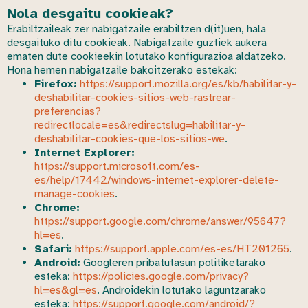
Nola desgaitu cookieak?
Erabiltzaileak zer nabigatzaile erabiltzen d(it)uen, hala
desgaituko ditu cookieak. Nabigatzaile guztiek aukera
ematen dute cookieekin lotutako konfigurazioa aldatzeko.
Hona hemen nabigatzaile bakoitzerako estekak:
Firefox:
https://support.mozilla.org/es/kb/habilitar-y-
deshabilitar-cookies-sitios-web-rastrear-
preferencias?
redirectlocale=es&redirectslug=habilitar-y-
deshabilitar-cookies-que-los-sitios-we
.
Internet Explorer:
https://support.microsoft.com/es-
es/help/17442/windows-internet-explorer-delete-
manage-cookies
.
Chrome:
https://support.google.com/chrome/answer/95647?
hl=es
.
Safari:
https://support.apple.com/es-es/HT201265
.
Android:
Googleren pribatutasun politiketarako
esteka:
https://policies.google.com/privacy?
hl=es&gl=es
. Androidekin lotutako laguntzarako
esteka:
https://support.google.com/android/?