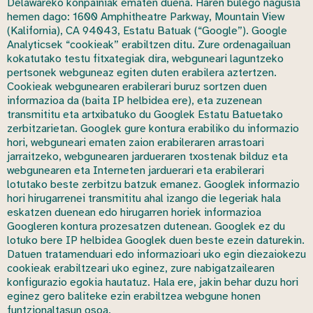
Delawareko konpainiak ematen duena. Haren bulego nagusia
hemen dago: 1600 Amphitheatre Parkway, Mountain View
(Kalifornia), CA 94043, Estatu Batuak (“Google”). Google
Analyticsek “cookieak” erabiltzen ditu. Zure ordenagailuan
kokatutako testu fitxategiak dira, webguneari laguntzeko
pertsonek webguneaz egiten duten erabilera aztertzen.
Cookieak webgunearen erabilerari buruz sortzen duen
informazioa da (baita IP helbidea ere), eta zuzenean
transmititu eta artxibatuko du Googlek Estatu Batuetako
zerbitzarietan. Googlek gure kontura erabiliko du informazio
hori, webguneari ematen zaion erabileraren arrastoari
jarraitzeko, webgunearen jardueraren txostenak bilduz eta
webgunearen eta Interneten jarduerari eta erabilerari
lotutako beste zerbitzu batzuk emanez. Googlek informazio
hori hirugarrenei transmititu ahal izango die legeriak hala
eskatzen duenean edo hirugarren horiek informazioa
Googleren kontura prozesatzen dutenean. Googlek ez du
lotuko bere IP helbidea Googlek duen beste ezein daturekin.
Datuen tratamenduari edo informazioari uko egin diezaiokezu
cookieak erabiltzeari uko eginez, zure nabigatzailearen
konfigurazio egokia hautatuz. Hala ere, jakin behar duzu hori
eginez gero baliteke ezin erabiltzea webgune honen
funtzionaltasun osoa.