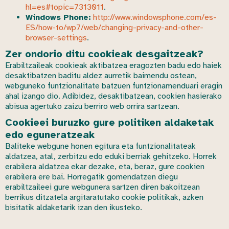
hl=es#topic=7313011
.
Windows Phone:
http://www.windowsphone.com/es-
ES/how-to/wp7/web/changing-privacy-and-other-
browser-settings
.
Zer ondorio ditu cookieak desgaitzeak?
Erabiltzaileak cookieak aktibatzea eragozten badu edo haiek
desaktibatzen baditu aldez aurretik baimendu ostean,
webguneko funtzionalitate batzuen funtzionamenduari eragin
ahal izango dio. Adibidez, desaktibatzean, cookien hasierako
abisua agertuko zaizu berriro web orrira sartzean.
Cookieei buruzko gure politiken aldaketak
edo eguneratzeak
Baliteke webgune honen egitura eta funtzionalitateak
aldatzea, atal, zerbitzu edo eduki berriak gehitzeko. Horrek
erabilera aldatzea ekar dezake, eta, beraz, gure cookien
erabilera ere bai. Horregatik gomendatzen diegu
erabiltzaileei gure webgunera sartzen diren bakoitzean
berrikus ditzatela argitaratutako cookie politikak, azken
bisitatik aldaketarik izan den ikusteko.