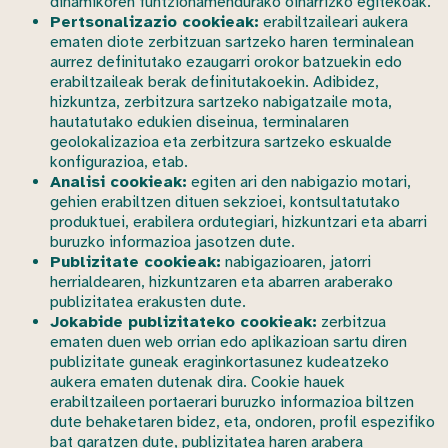
dinamikoren funtzionamendurako oinarrizko egitekoak.
Pertsonalizazio cookieak:
erabiltzaileari aukera
ematen diote zerbitzuan sartzeko haren terminalean
aurrez definitutako ezaugarri orokor batzuekin edo
erabiltzaileak berak definitutakoekin. Adibidez,
hizkuntza, zerbitzura sartzeko nabigatzaile mota,
hautatutako edukien diseinua, terminalaren
geolokalizazioa eta zerbitzura sartzeko eskualde
konfigurazioa, etab.
Analisi cookieak:
egiten ari den nabigazio motari,
gehien erabiltzen dituen sekzioei, kontsultatutako
produktuei, erabilera ordutegiari, hizkuntzari eta abarri
buruzko informazioa jasotzen dute.
Publizitate cookieak:
nabigazioaren, jatorri
herrialdearen, hizkuntzaren eta abarren araberako
publizitatea erakusten dute.
Jokabide publizitateko cookieak:
zerbitzua
ematen duen web orrian edo aplikazioan sartu diren
publizitate guneak eraginkortasunez kudeatzeko
aukera ematen dutenak dira. Cookie hauek
erabiltzaileen portaerari buruzko informazioa biltzen
dute behaketaren bidez, eta, ondoren, profil espezifiko
bat garatzen dute, publizitatea haren arabera