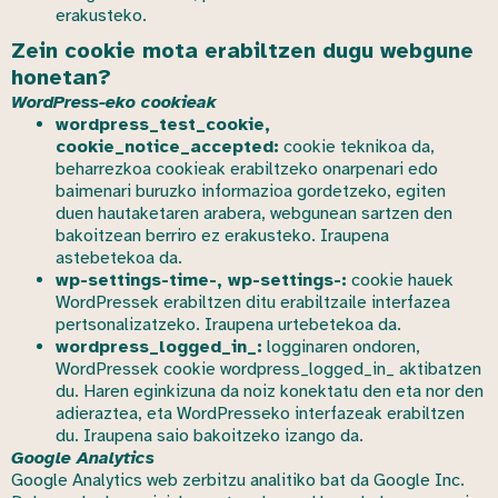
erakusteko.
Zein cookie mota erabiltzen dugu webgune
honetan?
WordPress-eko cookieak
wordpress_test_cookie,
cookie_notice_accepted:
cookie teknikoa da,
beharrezkoa cookieak erabiltzeko onarpenari edo
baimenari buruzko informazioa gordetzeko, egiten
duen hautaketaren arabera, webgunean sartzen den
bakoitzean berriro ez erakusteko. Iraupena
astebetekoa da.
wp-settings-time-, wp-settings-:
cookie hauek
WordPressek erabiltzen ditu erabiltzaile interfazea
pertsonalizatzeko. Iraupena urtebetekoa da.
wordpress_logged_in_:
logginaren ondoren,
WordPressek cookie wordpress_logged_in_ aktibatzen
du. Haren eginkizuna da noiz konektatu den eta nor den
adieraztea, eta WordPresseko interfazeak erabiltzen
du. Iraupena saio bakoitzeko izango da.
Google Analytics
Google Analytics web zerbitzu analitiko bat da Google Inc.