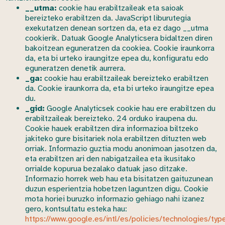
__utma:
cookie hau erabiltzaileak eta saioak
bereizteko erabiltzen da. JavaScript liburutegia
exekutatzen denean sortzen da, eta ez dago __utma
cookierik. Datuak Google Analyticsera bidaltzen diren
bakoitzean eguneratzen da cookiea. Cookie iraunkorra
da, eta bi urteko iraungitze epea du, konfiguratu edo
eguneratzen denetik aurrera.
_ga:
cookie hau erabiltzaileak bereizteko erabiltzen
da. Cookie iraunkorra da, eta bi urteko iraungitze epea
du.
_gid:
Google Analyticsek cookie hau ere erabiltzen du
erabiltzaileak bereizteko. 24 orduko iraupena du.
Cookie hauek erabiltzen dira informazioa biltzeko
jakiteko gure bisitariek nola erabiltzen dituzten web
orriak. Informazio guztia modu anonimoan jasotzen da,
eta erabiltzen ari den nabigatzailea eta ikusitako
orrialde kopurua bezalako datuak jaso ditzake.
Informazio horrek web hau eta bisitatzen gaituzunean
duzun esperientzia hobetzen laguntzen digu. Cookie
mota horiei buruzko informazio gehiago nahi izanez
gero, kontsultatu esteka hau:
https://www.google.es/intl/es/policies/technologies/typ