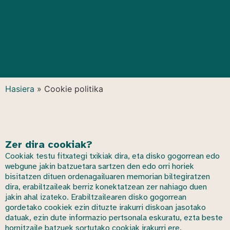
Hasiera
»
Cookie politika
Zer dira cookiak?
Cookiak testu fitxategi txikiak dira, eta disko gogorrean edo
webgune jakin batzuetara sartzen den edo orri horiek
bisitatzen dituen ordenagailuaren memorian biltegiratzen
dira, erabiltzaileak berriz konektatzean zer nahiago duen
jakin ahal izateko. Erabiltzailearen disko gogorrean
gordetako cookiek ezin dituzte irakurri diskoan jasotako
datuak, ezin dute informazio pertsonala eskuratu, ezta beste
hornitzaile batzuek sortutako cookiak irakurri ere.