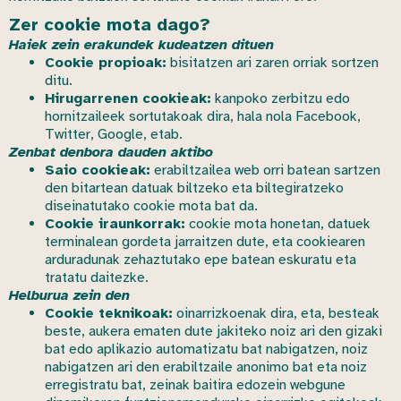
Zer cookie mota dago?
Haiek zein erakundek kudeatzen dituen
Cookie propioak:
bisitatzen ari zaren orriak sortzen
ditu.
Hirugarrenen cookieak:
kanpoko zerbitzu edo
hornitzaileek sortutakoak dira, hala nola Facebook,
Twitter, Google, etab.
Zenbat denbora dauden aktibo
Saio cookieak:
erabiltzailea web orri batean sartzen
den bitartean datuak biltzeko eta biltegiratzeko
diseinatutako cookie mota bat da.
Cookie iraunkorrak:
cookie mota honetan, datuek
terminalean gordeta jarraitzen dute, eta cookiearen
arduradunak zehaztutako epe batean eskuratu eta
tratatu daitezke.
Helburua zein den
Cookie teknikoak:
oinarrizkoenak dira, eta, besteak
beste, aukera ematen dute jakiteko noiz ari den gizaki
bat edo aplikazio automatizatu bat nabigatzen, noiz
nabigatzen ari den erabiltzaile anonimo bat eta noiz
erregistratu bat, zeinak baitira edozein webgune