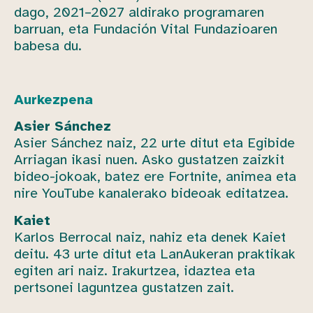
dago, 2021–2027 aldirako programaren
barruan, eta Fundación Vital Fundazioaren
babesa du.
Aurkezpena
Asier Sánchez
Asier Sánchez naiz, 22 urte ditut eta Egibide
Arriagan ikasi nuen. Asko gustatzen zaizkit
bideo-jokoak, batez ere Fortnite, animea eta
nire YouTube kanalerako bideoak editatzea.
Kaiet
Karlos Berrocal naiz, nahiz eta denek Kaiet
deitu. 43 urte ditut eta LanAukeran praktikak
egiten ari naiz. Irakurtzea, idaztea eta
pertsonei laguntzea gustatzen zait.