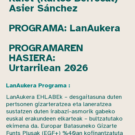
Asier Sánchez
PROGRAMA: LanAukera
PROGRAMAREN
HASIERA:
Urtarrilean 2026
LanAukera Programa :
LanAukera EHLABEk – desgaitasuna duten
pertsonen gizarteratzea eta laneratzea
sustatzen duten irabazi-asmorik gabeko
euskal erakundeen elkarteak – bultzatutako
ekimena da. Europar Batasuneko Gizarte
Funts Plusak (EGF+) %40an kofinantzatuta