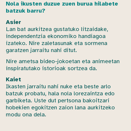
Nola ikusten duzue zuen burua hilabete
batzuk barru?
Asier
Lan bat aurkitzea gustatuko litzaidake,
independentzia ekonomiko handiagoa
izateko. Nire zaletasunak eta sormena
garatzen jarraitu nahi ditut.
Nire ametsa bideo-jokoetan eta animeetan
inspiratutako istorioak sortzea da.
Kaiet
Ikasten jarraitu nahi nuke eta beste arlo
batzuk probatu, hala nola lorezaintza edo
garbiketa. Uste dut pertsona bakoitzari
hobekien egokitzen zaion lana aurkitzeko
modu ona dela.