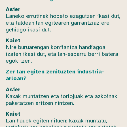
Asier
Laneko errutinak hobeto ezagutzen ikasi dut,
eta taldean lan egitearen garrantziaz ere
gehiago ikasi dut.
Kaiet
Nire buruarengan konfiantza handiagoa
izaten ikasi dut, eta lan-esparru berri batera
egokitzen.
Zer lan egiten zenituzten industria-
arloan?
Asier
Kaxak muntatzen eta torlojuak eta azkoinak
paketatzen aritzen nintzen.
Kaiet
Lan hauek egiten nituen: kaxak muntatu,