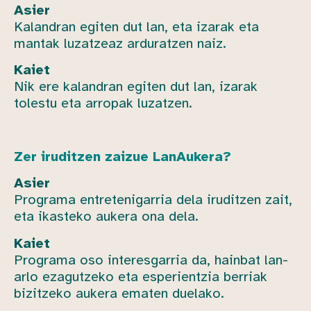
Asier
Kalandran egiten dut lan, eta izarak eta
mantak luzatzeaz arduratzen naiz.
Kaiet
Nik ere kalandran egiten dut lan, izarak
tolestu eta arropak luzatzen.
Zer iruditzen zaizue LanAukera?
Asier
Programa entretenigarria dela iruditzen zait,
eta ikasteko aukera ona dela.
Kaiet
Programa oso interesgarria da, hainbat lan-
arlo ezagutzeko eta esperientzia berriak
bizitzeko aukera ematen duelako.