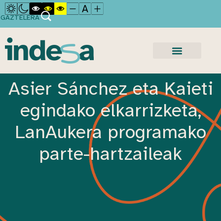
GAZTELERA
Asier Sánchez eta Kaieti
egindako elkarrizketa,
LanAukera programako
parte-hartzaileak