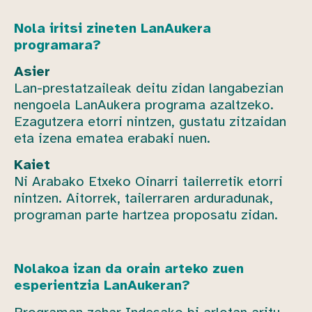
Nola iritsi zineten LanAukera
programara?
Asier
Lan-prestatzaileak deitu zidan langabezian
nengoela LanAukera programa azaltzeko.
Ezagutzera etorri nintzen, gustatu zitzaidan
eta izena ematea erabaki nuen.
Kaiet
Ni Arabako Etxeko Oinarri tailerretik etorri
nintzen. Aitorrek, tailerraren arduradunak,
programan parte hartzea proposatu zidan.
Nolakoa izan da orain arteko zuen
esperientzia LanAukeran?