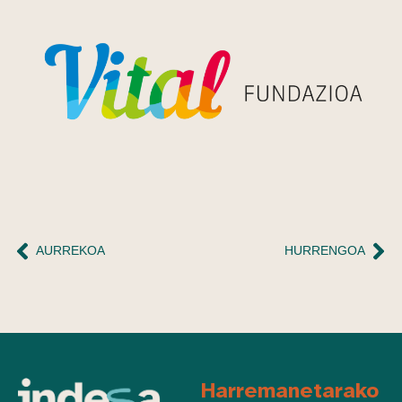
AURREKOA
HURRENGOA
Harremanetarako