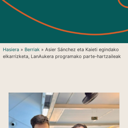
Hasiera
»
Berriak
»
Asier Sánchez eta Kaieti egindako
elkarrizketa, LanAukera programako parte-hartzaileak