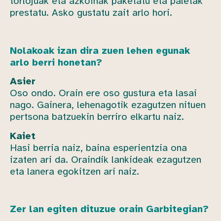
torlojuak eta azkoinak paketatu eta paletak
prestatu. Asko gustatu zait arlo hori.
Nolakoak izan dira zuen lehen egunak
arlo berri honetan?
Asier
Oso ondo. Orain ere oso gustura eta lasai
nago. Gainera, lehenagotik ezagutzen nituen
pertsona batzuekin berriro elkartu naiz.
Kaiet
Hasi berria naiz, baina esperientzia ona
izaten ari da. Oraindik lankideak ezagutzen
eta lanera egokitzen ari naiz.
Zer lan egiten dituzue orain Garbitegian?