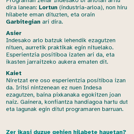
Programan zehar Indesako bi arlotan aritu
dira lanean:
Lortun
(industria-arloa), non hiru
hilabete eman dituzten, eta orain
Garbitegian
ari dira.
Asier
Indesako arlo batzuk lehendik ezagutzen
nituen, aurretik praktikak egin nituelako.
Esperientzia positiboa izaten ari da, eta
ikasten jarraitzeko aukera ematen dit.
Kaiet
Niretzat ere oso esperientzia positiboa izan
da. Iritsi nintzenean ez nuen Indesa
ezagutzen, baina pixkanaka egokitzen joan
naiz. Gainera, konfiantza handiagoa hartu dut
eta lagunak egin ditut programaren barruan.
Zer ikasi duzue gehien hilabete hauetan?