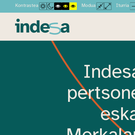
Kontrastea
Modua
Iturria
Indes
pertsone
eska
Merkala