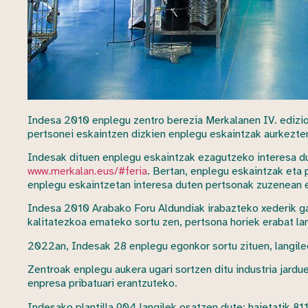
Indesa 2010 enplegu zentro berezia Merkalanen IV. edizio
pertsonei eskaintzen dizkien enplegu eskaintzak aurkezten
Indesak dituen enplegu eskaintzak ezagutzeko interesa dut
www.merkalan.eus/#feria
. Bertan, enplegu eskaintzak eta 
enplegu eskaintzetan interesa duten pertsonak zuzenean e
Indesa 2010 Arabako Foru Aldundiak irabazteko xederik ga
kalitatezkoa emateko sortu zen, pertsona horiek erabat la
2022an, Indesak 28 enplegu egonkor sortu zituen, langilee
Zentroak enplegu aukera ugari sortzen ditu industria jardue
enpresa pribatuari erantzuteko.
Indesako plantilla 904 langilek osatzen dute; haietatik 8