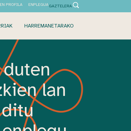
EN PROFILA
ENPLEGUA
GAZTELERA
RRIAK
HARREMANETARAKO
 duten
zkien lan
 ditu
 enplegu