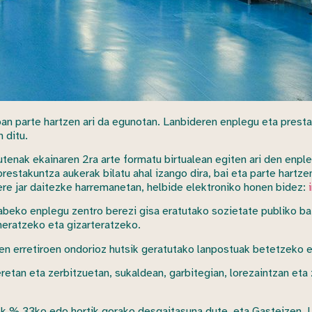
an parte hartzen ari da egunotan. Lanbideren enplegu eta presta
 ditu.
enak ekainaren 2ra arte formatu birtualean egiten ari den enpl
prestakuntza aukerak bilatu ahal izango dira, bai eta parte hartz
re jar daitezke harremanetan, helbide elektroniko honen bidez:
beko enplegu zentro berezi gisa eratutako sozietate publiko ba
neratzeko eta gizarteratzeko.
n erretiroen ondorioz hutsik geratutako lanpostuak betetzeko e
retan eta zerbitzuetan, sukaldean, garbitegian, lorezaintzan eta
11k % 33ko edo hortik gorako desgaitasuna dute, eta Gasteizen, 