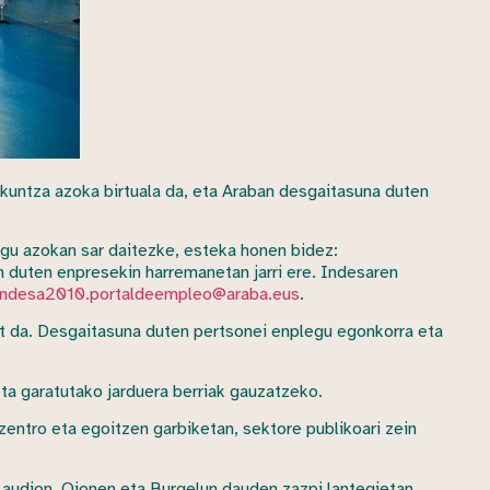
kuntza azoka birtuala da, eta Araban desgaitasuna duten
egu azokan sar daitezke, esteka honen bidez:
en duten enpresekin harremanetan jarri ere. Indesaren
indesa2010.portaldeempleo@araba.eus
.
t da. Desgaitasuna duten pertsonei enplegu egonkorra eta
ta garatutako jarduera berriak gauzatzeko.
 zentro eta egoitzen garbiketan, sektore publikoari zein
Laudion, Oionen eta Burgelun dauden zazpi lantegietan