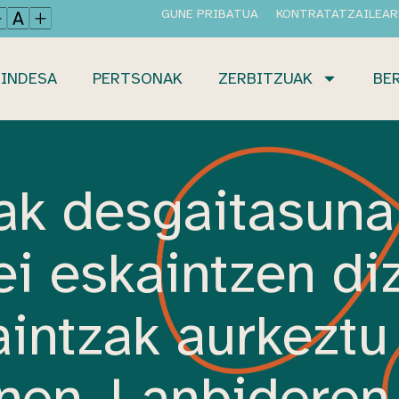
GUNE PRIBATUA
KONTRATATZAILEAR
INDESA
PERTSONAK
ZERBITZUAK
BE
ak desgaitasuna
i eskaintzen di
intzak aurkeztu
nen, Lanbideren