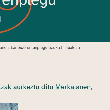
n
lanen, Lanbideren enplegu azoka birtualean
tzak aurkeztu ditu Merkalanen,