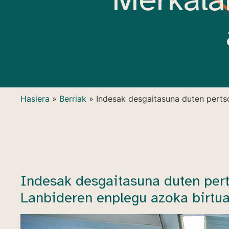
Hasiera
»
Berriak
»
Indesak desgaitasuna duten pertso
Indesak desgaitasuna duten pert
Lanbideren enplegu azoka birtu