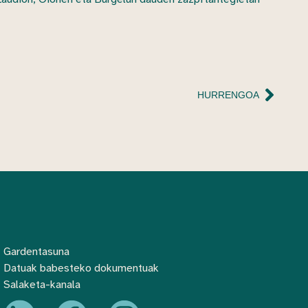
HURRENGOA
Gardentasuna
Datuak babesteko dokumentuak
Salaketa-kanala