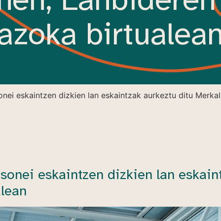
azoka birtualea
nei eskaintzen dizkien lan eskaintzak aurkeztu ditu Merka
sonei eskaintzen dizkien lan eskain
alean