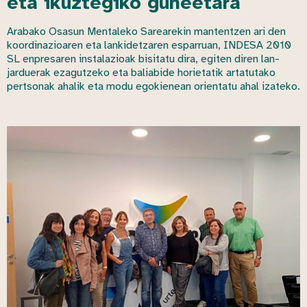
eta ikuztegiko guneetara
Arabako Osasun Mentaleko Sarearekin mantentzen ari den
koordinazioaren eta lankidetzaren esparruan, INDESA 2010
SL enpresaren instalazioak bisitatu dira, egiten diren lan-
jarduerak ezagutzeko eta baliabide horietatik artatutako
pertsonak ahalik eta modu egokienean orientatu ahal izateko.