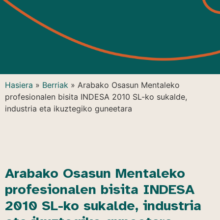
Hasiera
»
Berriak
»
Arabako Osasun Mentaleko
profesionalen bisita INDESA 2010 SL-ko sukalde,
industria eta ikuztegiko guneetara
Arabako Osasun Mentaleko
profesionalen bisita INDESA
2010 SL-ko sukalde, industria