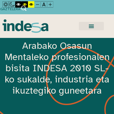
GAZTELERA
Arabako Osasun
Mentaleko profesionalen
bisita INDESA 2010 SL-
ko sukalde, industria eta
ikuztegiko guneetara