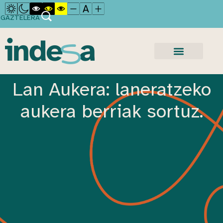
GAZTELERA
Lan Aukera: laneratzeko
aukera berriak sortuz.