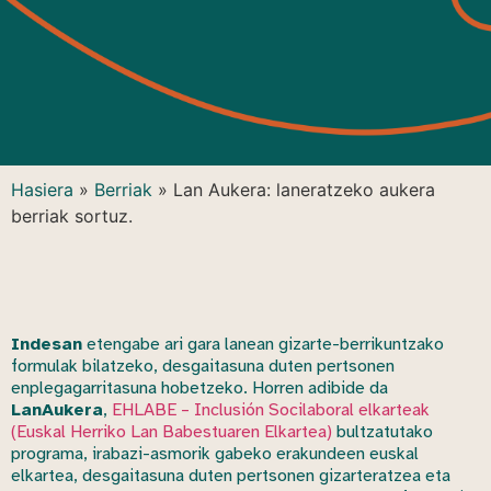
Hasiera
»
Berriak
»
Lan Aukera: laneratzeko aukera
berriak sortuz.
Indesan
etengabe ari gara lanean gizarte-berrikuntzako
formulak bilatzeko, desgaitasuna duten pertsonen
enplegagarritasuna hobetzeko. Horren adibide da
LanAukera
,
EHLABE – Inclusión Socilaboral elkarteak
(Euskal Herriko Lan Babestuaren Elkartea)
bultzatutako
programa, irabazi-asmorik gabeko erakundeen euskal
elkartea, desgaitasuna duten pertsonen gizarteratzea eta