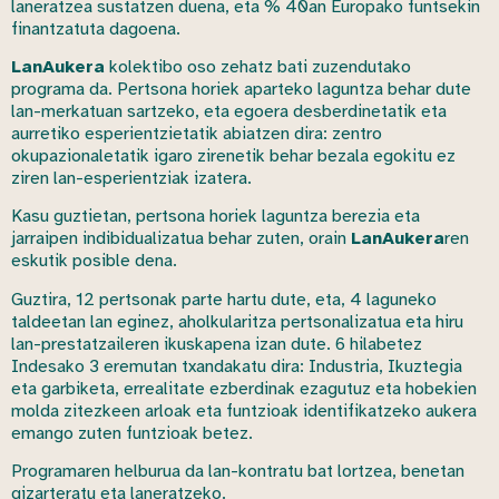
laneratzea sustatzen duena, eta % 40an Europako funtsekin
finantzatuta dagoena.
LanAukera
kolektibo oso zehatz bati zuzendutako
programa da. Pertsona horiek aparteko laguntza behar dute
lan-merkatuan sartzeko, eta egoera desberdinetatik eta
aurretiko esperientzietatik abiatzen dira: zentro
okupazionaletatik igaro zirenetik behar bezala egokitu ez
ziren lan-esperientziak izatera.
Kasu guztietan, pertsona horiek laguntza berezia eta
jarraipen indibidualizatua behar zuten, orain
LanAukera
ren
eskutik posible dena.
Guztira, 12 pertsonak parte hartu dute, eta, 4 laguneko
taldeetan lan eginez, aholkularitza pertsonalizatua eta hiru
lan-prestatzaileren ikuskapena izan dute. 6 hilabetez
Indesako 3 eremutan txandakatu dira: Industria, Ikuztegia
eta garbiketa, errealitate ezberdinak ezagutuz eta hobekien
molda zitezkeen arloak eta funtzioak identifikatzeko aukera
emango zuten funtzioak betez.
Programaren helburua da lan-kontratu bat lortzea, benetan
gizarteratu eta laneratzeko.