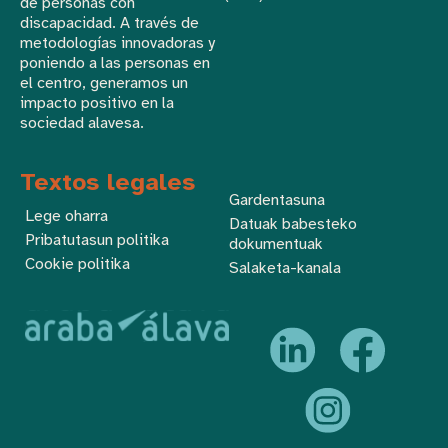
de personas con
discapacidad. A través de
metodologías innovadoras y
poniendo a las personas en
el centro, generamos un
impacto positivo en la
sociedad alavesa.
Textos legales
Gardentasuna
Lege oharra
Datuak babesteko
Pribatutasun politika
dokumentuak
Cookie politika
Salaketa-kanala