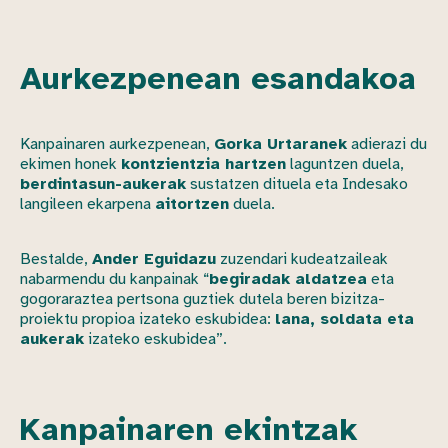
Aurkezpenean esandakoa
Kanpainaren aurkezpenean,
Gorka Urtaranek
adierazi du
ekimen honek
kontzientzia hartzen
laguntzen duela,
berdintasun-aukerak
sustatzen dituela eta Indesako
langileen ekarpena
aitortzen
duela.
Bestalde,
Ander Eguidazu
zuzendari kudeatzaileak
nabarmendu du kanpainak “
begiradak aldatzea
eta
gogoraraztea pertsona guztiek dutela beren bizitza-
proiektu propioa izateko eskubidea:
lana, soldata eta
aukerak
izateko eskubidea”.
Kanpainaren ekintzak