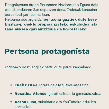
Desgaitasuna duten Pertsonen Nazioarteko Eguna dela
eta, abenduaren 3an ospatzen dena, Indesak kanpaina
berezi bat jarri du martxan.
Helburua oso argia da:
pertsona guztiek dute bere
bizitza-proiektu propioa izateko eskubidea
, eta
lana aukera garrantzitsua da horretarako
.
Pertsona protagonista
Indesako bost langilek hartu dute parte kanpainan:
Ekaitz Olea
, lorazaina eta futbol-atezaina.
Rosalina Afonso
, garbitzailea eta gimnasiozalea.
Aaron Luna
, sukaldaria eta YouTubeko edukien
sortzailea.