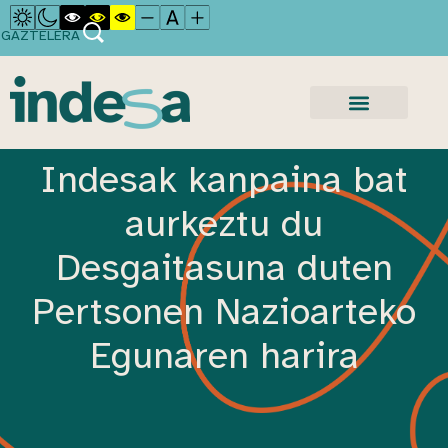
GAZTELERA
Indesak kanpaina bat
aurkeztu du
Desgaitasuna duten
Pertsonen Nazioarteko
Egunaren harira