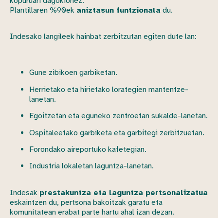
kopuruari dagokionez.
Plantillaren %90ek
aniztasun funtzionala
du.
Indesako langileek hainbat zerbitzutan egiten dute lan:
Gune zibikoen garbiketan.
Herrietako eta hirietako lorategien mantentze-
lanetan.
Egoitzetan eta eguneko zentroetan sukalde-lanetan.
Ospitaleetako garbiketa eta garbitegi zerbitzuetan.
Forondako aireportuko kafetegian.
Industria lokaletan laguntza-lanetan.
Indesak
prestakuntza eta laguntza pertsonalizatua
eskaintzen du, pertsona bakoitzak garatu eta
komunitatean erabat parte hartu ahal izan dezan.