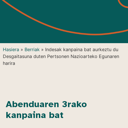
Hasiera
»
Berriak
»
Indesak kanpaina bat aurkeztu du
Desgaitasuna duten Pertsonen Nazioarteko Egunaren
harira
Abenduaren 3rako
kanpaina bat