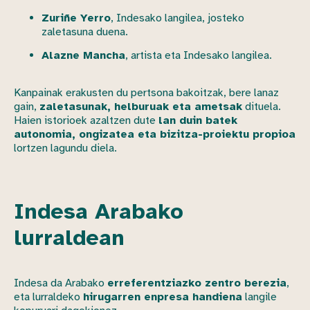
Zuriñe Yerro
, Indesako langilea, josteko
zaletasuna duena.
Alazne Mancha
, artista eta Indesako langilea.
Kanpainak erakusten du pertsona bakoitzak, bere lanaz
gain,
zaletasunak, helburuak eta ametsak
dituela.
Haien istorioek azaltzen dute
lan duin batek
autonomia, ongizatea eta bizitza-proiektu propioa
lortzen lagundu diela.
Indesa Arabako
lurraldean
Indesa da Arabako
erreferentziazko zentro berezia
,
eta lurraldeko
hirugarren enpresa handiena
langile