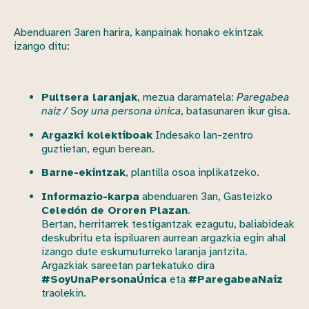
Abenduaren 3aren harira, kanpainak honako ekintzak
izango ditu:
Pultsera laranjak
, mezua daramatela:
Paregabea
naiz / Soy una persona única
, batasunaren ikur gisa.
Argazki kolektiboak
Indesako lan-zentro
guztietan, egun berean.
Barne-ekintzak
, plantilla osoa inplikatzeko.
Informazio-karpa
abenduaren 3an, Gasteizko
Celedón de Ororen Plazan
.
Bertan, herritarrek testigantzak ezagutu, baliabideak
deskubritu eta ispiluaren aurrean argazkia egin ahal
izango dute eskumuturreko laranja jantzita.
Argazkiak sareetan partekatuko dira
#SoyUnaPersonaÚnica
eta
#ParegabeaNaiz
traolekin.