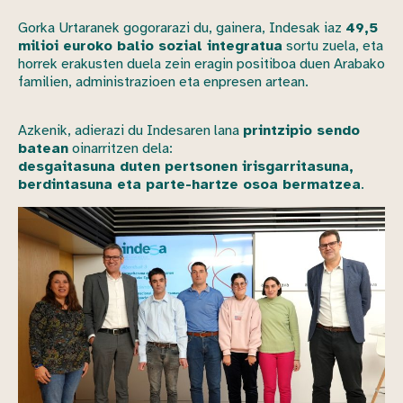
Gorka Urtaranek gogorarazi du, gainera, Indesak iaz
49,5
milioi euroko balio sozial integratua
sortu zuela, eta
horrek erakusten duela zein eragin positiboa duen Arabako
familien, administrazioen eta enpresen artean.
Azkenik, adierazi du Indesaren lana
printzipio sendo
batean
oinarritzen dela:
desgaitasuna duten pertsonen irisgarritasuna,
berdintasuna eta parte-hartze osoa bermatzea
.