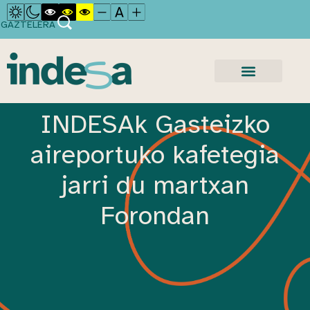
GAZTELERA
INDESAk Gasteizko
aireportuko kafetegia
jarri du martxan
Forondan