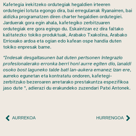
Kafetegia irekitzeko ordutegiak hegaldien irteeren
ordutegiei lotuta egongo dira, bai erregularrak Ryanairren, bai
aldizka programatzen diren charter hegaldien ordutegiei.
Jarduerak gora egin ahala, kafetegiko zerbitzuaren
ordutegiak ere gora egingo du. Eskaintzan ez dira faltako
kalitatezko tokiko produktuak, Arabako Txakolina, Arabako
Errioxako ardoa eta ogian edo kafean ospe handia duten
tokiko enpresak barne.
“Indesak desgaitasunen bat duten pertsonen integrazio
profesionalerako erronka berri honi aurre egiten dio, lanaldi
osoko bost laguneko talde bati lan-aukera emanez; izan ere
,
aurreko egunetan eta kontratatu ondoren, kafetegi-
zerbitzuko bezeroaren arretarako prestakuntza espezifikoa
jaso dute “, adierazi du erakundeko zuzendari Patxi Antonek.
AURREKOA
HURRENGOA