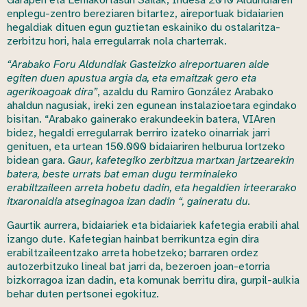
enplegu-zentro bereziaren bitartez, aireportuak bidaiarien
hegaldiak dituen egun guztietan eskainiko du ostalaritza-
zerbitzu hori, hala erregularrak nola charterrak.
“Arabako Foru Aldundiak Gasteizko aireportuaren alde
egiten duen apustua argia da, eta emaitzak gero eta
agerikoagoak dira”
, azaldu du Ramiro González Arabako
ahaldun nagusiak, ireki zen egunean instalazioetara egindako
bisitan. “Arabako gainerako erakundeekin batera, VIAren
bidez, hegaldi erregularrak berriro izateko oinarriak jarri
genituen, eta urtean 150.000 bidaiariren helburua lortzeko
bidean gara.
Gaur, kafetegiko zerbitzua martxan jartzearekin
batera, beste urrats bat eman dugu terminaleko
erabiltzaileen arreta hobetu dadin, eta hegaldien irteerarako
itxaronaldia atseginagoa izan dadin “, gaineratu du.
Gaurtik aurrera, bidaiariek eta bidaiariek kafetegia erabili ahal
izango dute. Kafetegian hainbat berrikuntza egin dira
erabiltzaileentzako arreta hobetzeko; barraren ordez
autozerbitzuko lineal bat jarri da, bezeroen joan-etorria
bizkorragoa izan dadin, eta komunak berritu dira, gurpil-aulkia
behar duten pertsonei egokituz
.