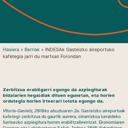
Hasiera
»
Berriak
»
INDESAk Gasteizko aireportuko
kafetegia jarri du martxan Forondan
Zerbitzua erabilgarri egongo da azpiegiturak
bidaiarien hegaldiak dituen egunetan, eta horien
ordutegia horien irteerari lotuta egongo da.
Vitoria-Gasteiz, 2018ko abuztuaren 2a
. Gasteizko aireportuak
kafetegi-zerbitzua du gaurtik aurrera, oinarrizkoa lurraldeko
funtsezko azpiegitura horren erabiltzaileentzat. Ekonomiaren
Garapen eta Lehiakortasun Sailak, Indesa 2010 Aldundiaren