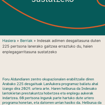
Hasiera
»
Berriak
»
Indesak adimen desgaitasuna duten
225 pertsona lanerako gaitzea erraztuko du, haien
enplegagarritasuna sustatzeko
Foru Aldundiaren zentro okupazionalen erabiltzaile diren
Arabako 225 desgaituak LanAukera programaz baliatu ahal
izango dira 2029. urtera arte. Haren helburua da Indesako
lantokietan prestakuntza hobetzea eta enplegu aukerak
indartzea. 60 pertsona inguruk parte hartuko dute urtero
programa honetan, eta datorren urrian hasiko da. Helburua da