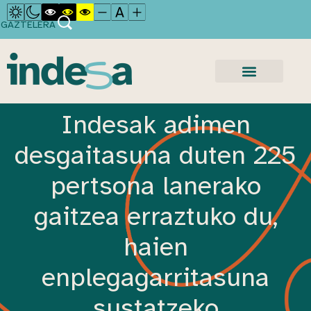
GAZTELERA
Indesak adimen
desgaitasuna duten 225
pertsona lanerako
gaitzea erraztuko du,
haien
enplegagarritasuna
sustatzeko