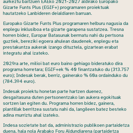
aurkeztu baitzuen EAEko 2021-2027 aldirako Europako
Gizarte Funts Plus (EGIF+) programaren proiektuak
hautatzeko Lanbideren deialdiaren barruan.
Europako Gizarte Funts Plus programaren helburu nagusia da
enplegu inklusiboa eta gizarte garapena sustatzea. Tresna
horren bidez, Europar Batasunak bermatu nahi du pertsona
guztiek, bereziki egoera ahulean daudenek, enplegu eta
prestakuntza aukerak izango dituztela, gizartean erabat
integratu ahal izateko.
2029ra arte, milioi bat euro baino gehiago bideratuko dira
programa horretara; EGIF+ek % 40 finantzatuko du (313.757
euro); Indesak berak, berriz, gainerako % 60a ordainduko du
(784.394 euro).
Indesak proiektu honetan parte hartzen duenez,
desgaitasuna duten pertsonentzako lan aukera egokituak
sortzen lan egiten du. Programa horren bidez, gainera,
plantillak berritzea sustatu nahi da, langileen batez besteko
adina murriztu ahal izateko.
Indesa sozietate bat da, administrazio publikoen partaidetza
duena, hala nola Arabako Foru Aldundiarena (partaidetza