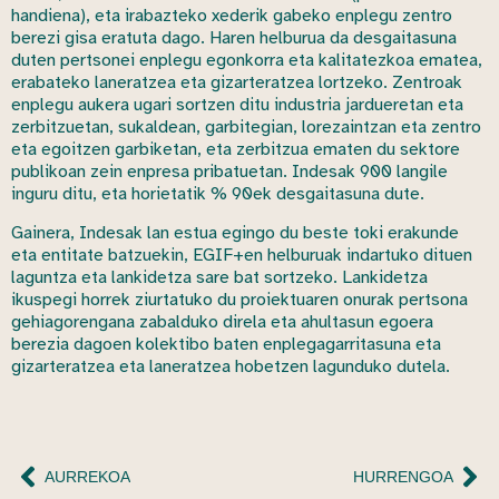
handiena), eta irabazteko xederik gabeko enplegu zentro
berezi gisa eratuta dago. Haren helburua da desgaitasuna
duten pertsonei enplegu egonkorra eta kalitatezkoa ematea,
erabateko laneratzea eta gizarteratzea lortzeko. Zentroak
enplegu aukera ugari sortzen ditu industria jardueretan eta
zerbitzuetan, sukaldean, garbitegian, lorezaintzan eta zentro
eta egoitzen garbiketan, eta zerbitzua ematen du sektore
publikoan zein enpresa pribatuetan. Indesak 900 langile
inguru ditu, eta horietatik % 90ek desgaitasuna dute.
Gainera, Indesak lan estua egingo du beste toki erakunde
eta entitate batzuekin, EGIF+en helburuak indartuko dituen
laguntza eta lankidetza sare bat sortzeko. Lankidetza
ikuspegi horrek ziurtatuko du proiektuaren onurak pertsona
gehiagorengana zabalduko direla eta ahultasun egoera
berezia dagoen kolektibo baten enplegagarritasuna eta
gizarteratzea eta laneratzea hobetzen lagunduko dutela.
AURREKOA
HURRENGOA