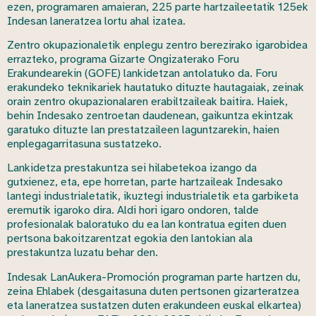
ezen, programaren amaieran, 225 parte hartzaileetatik 125ek
Indesan laneratzea lortu ahal izatea.
Zentro okupazionaletik enplegu zentro berezirako igarobidea
errazteko, programa Gizarte Ongizaterako Foru
Erakundearekin (GOFE) lankidetzan antolatuko da. Foru
erakundeko teknikariek hautatuko dituzte hautagaiak, zeinak
orain zentro okupazionalaren erabiltzaileak baitira. Haiek,
behin Indesako zentroetan daudenean, gaikuntza ekintzak
garatuko dituzte lan prestatzaileen laguntzarekin, haien
enplegagarritasuna sustatzeko.
Lankidetza prestakuntza sei hilabetekoa izango da
gutxienez, eta, epe horretan, parte hartzaileak Indesako
lantegi industrialetatik, ikuztegi industrialetik eta garbiketa
eremutik igaroko dira. Aldi hori igaro ondoren, talde
profesionalak baloratuko du ea lan kontratua egiten duen
pertsona bakoitzarentzat egokia den lantokian ala
prestakuntza luzatu behar den.
Indesak LanAukera-Promoción programan parte hartzen du,
zeina Ehlabek (desgaitasuna duten pertsonen gizarteratzea
eta laneratzea sustatzen duten erakundeen euskal elkartea)