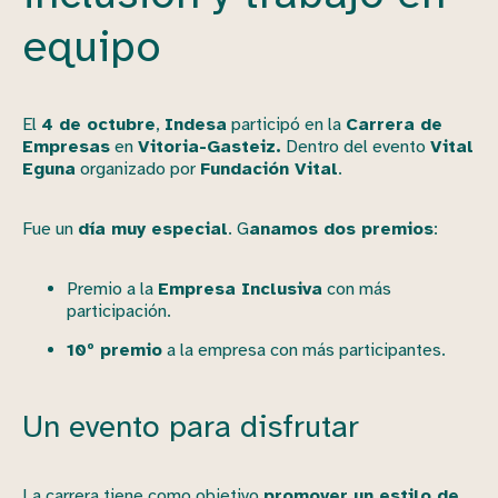
equipo
El
4 de octubre
,
Indesa
participó en la
Carrera de
Empresas
en
Vitoria-Gasteiz.
Dentro del evento
Vital
Eguna
organizado por
Fundación Vital
.
Fue un
día muy especial
. G
anamos dos premios
:
Premio a la
Empresa Inclusiva
con más
participación.
10º premio
a la empresa con más participantes.
Un evento para disfrutar
La carrera tiene como objetivo
promover un estilo de