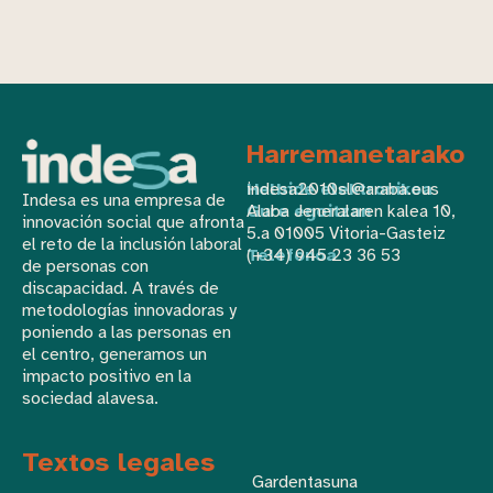
Harremanetarako
Helbide elektronikoa
indesa2010sl@araba.eus
Indesa es una empresa de
Gure egoitzan
Alaba Jeneralaren kalea 10,
innovación social que afronta
5.a 01005 Vitoria-Gasteiz
el reto de la inclusión laboral
Telefonoa
(+34) 945 23 36 53
de personas con
discapacidad. A través de
metodologías innovadoras y
poniendo a las personas en
el centro, generamos un
impacto positivo en la
sociedad alavesa.
Textos legales
Gardentasuna