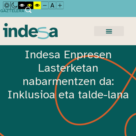
GAZTELERA
Indesa Enpresen
Lasterketan
nabarmentzen da:
Inklusioa eta talde-lana