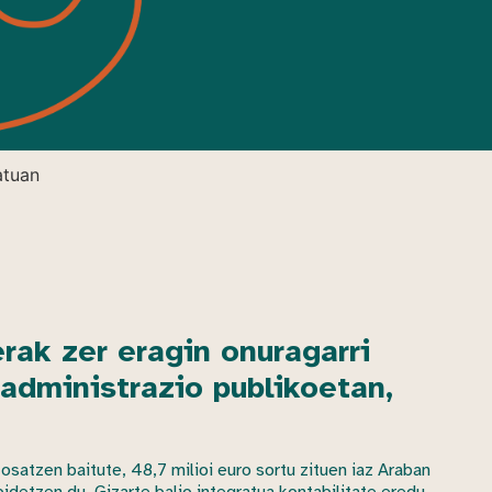
atuan
rak zer eragin onuragarri
administrazio publikoetan,
satzen baitute, 48,7 milioi euro sortu zituen iaz Araban
bidetzen du. Gizarte balio integratua kontabilitate eredu