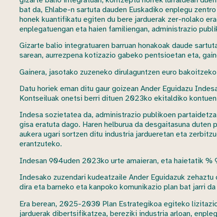
bat da, Ehlabe-n sartuta dauden Euskadiko enplegu zentro
honek kuantifikatu egiten du bere jarduerak zer-nolako era
enplegatuengan eta haien familiengan, administrazio pub
Gizarte balio integratuaren barruan honakoak daude sartut
sarean, aurrezpena kotizazio gabeko pentsioetan eta, gain
Gainera, jasotako zuzeneko dirulaguntzen euro bakoitzeko, 
Datu horiek eman ditu gaur goizean Ander Eguidazu Indesa
Kontseiluak onetsi berri dituen 2023ko ekitaldiko kontuen
Indesa sozietatea da, administrazio publikoen partaidetza
gisa eratuta dago. Haren helburua da desgaitasuna duten 
aukera ugari sortzen ditu industria jardueretan eta zerbitz
erantzuteko.
Indesan 904uden 2023ko urte amaieran, eta haietatik % 
Indesako zuzendari kudeatzaile Ander Eguidazuk zehaztu du
dira eta barneko eta kanpoko komunikazio plan bat jarri da
Era berean, 2025-2030 Plan Estrategikoa egiteko lizitazio
jarduerak dibertsifikatzea, bereziki industria arloan, enp