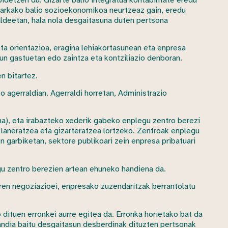
harkako balio sozioekonomikoa neurtzeaz gain, eredu
taldeetan, hala nola desgaitasuna duten pertsona
ta orientazioa, eragina lehiakortasunean eta enpresa
un gastuetan edo zaintza eta kontziliazio denboran.
n bitartez.
agerraldian. Agerraldi horretan, Administrazio
na), eta irabazteko xederik gabeko enplegu zentro berezi
laneratzea eta gizarteratzea lortzeko. Zentroak enplegu
en garbiketan, sektore publikoari zein enpresa pribatuari
 zentro berezien artean ehuneko handiena da.
ren negoziazioei, enpresako zuzendaritzak berrantolatu
dituen erronkei aurre egitea da. Erronka horietako bat da
handia baitu desgaitasun desberdinak dituzten pertsonak