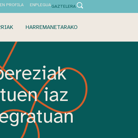
EN PROFILA
ENPLEGUA
GAZTELERA
RRIAK
HARREMANETARAKO
bereziak
ituen iaz
tegratuan