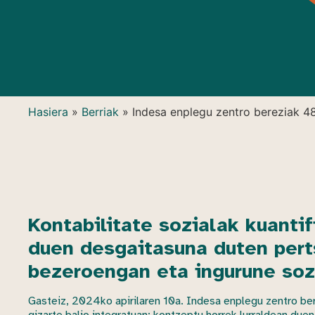
Hasiera
»
Berriak
»
Indesa enplegu zentro bereziak 48,
Kontabilitate sozialak kuantif
duen desgaitasuna duten pert
bezeroengan eta ingurune so
Gasteiz, 2024ko apirilaren 10a. Indesa enplegu zentro ber
gizarte balio integratuan; kontzeptu horrek lurraldean duen