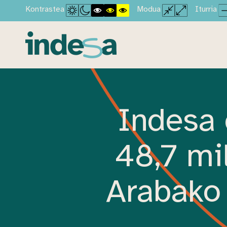
Kontrastea
Modua
Iturria
Indesa 
48,7 mil
Arabako 