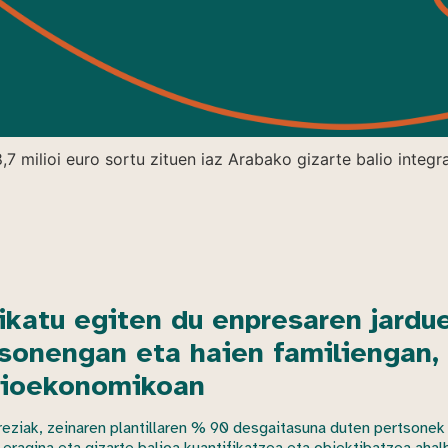
7 milioi euro sortu zituen iaz Arabako gizarte balio integr
ikatu egiten du enpresaren jardue
sonengan eta haien familiengan, 
zioekonomikoan
eziak, zeinaren plantillaren % 90 desgaitasuna duten pertsonek o
 eragina eta gizarte balioa kuantifikatzea eta objektibatzea ahal