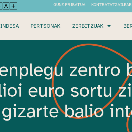
GUNE PRIBATUA
KONTRATATZAILEAR
INDESA
PERTSONAK
ZERBITZUAK
BE
enplegu zentro 
ioi euro sortu z
gizarte balio in