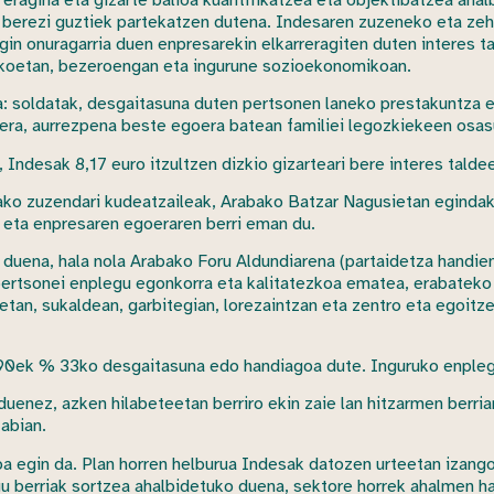
 berezi guztiek partekatzen dutena. Indesaren zuzeneko eta ze
gin onuragarria duen enpresarekin elkarreragiten duten interes 
likoetan, bezeroengan eta ingurune sozioekonomikoan.
a: soldatak, desgaitasuna duten pertsonen laneko prestakuntza e
era, aurrezpena beste egoera batean familiei legozkiekeen osas
Indesak 8,17 euro itzultzen dizkio gizarteari bere interes taldee
ko zuzendari kudeatzaileak, Arabako Batzar Nagusietan egindako 
 eta enpresaren egoeraren berri eman du.
 duena, hala nola Arabako Foru Aldundiarena (partaidetza handie
pertsonei enplegu egonkorra eta kalitatezkoa ematea, erabateko 
uetan, sukaldean, garbitegian, lorezaintzan eta zentro eta egoitz
90ek % 33ko desgaitasuna edo handiagoa dute. Inguruko enplegu
enez, azken hilabeteetan berriro ekin zaie lan hitzarmen berria
 abian.
a egin da. Plan horren helburua Indesak datozen urteetan izango 
legu berriak sortzea ahalbidetuko duena, sektore horrek ahalmen 