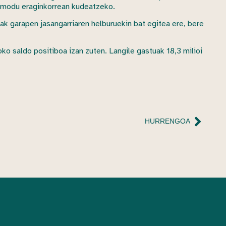
ea modu eraginkorrean kudeatzeko.
ak garapen jasangarriaren helburuekin bat egitea ere, bere
o saldo positiboa izan zuten. Langile gastuak 18,3 milioi
HURRENGOA