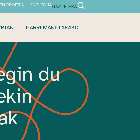
EN PROFILA
ENPLEGUA
GAZTELERA
RRIAK
HARREMANETARAKO
egin du
ekin
lak