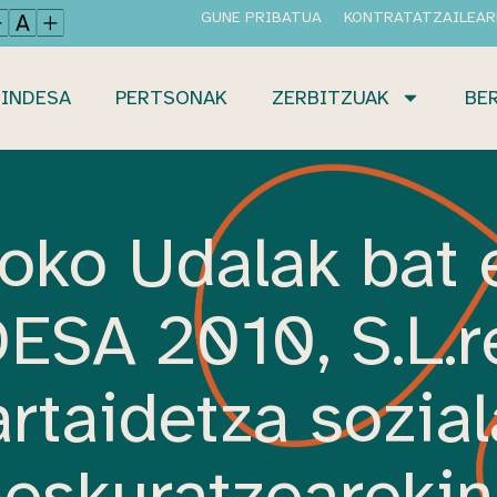
GUNE PRIBATUA
KONTRATATZAILEAR
INDESA
PERTSONAK
ZERBITZUAK
BE
oko Udalak bat 
ESA 2010, S.L.r
rtaidetza sozia
eskuratzearekin