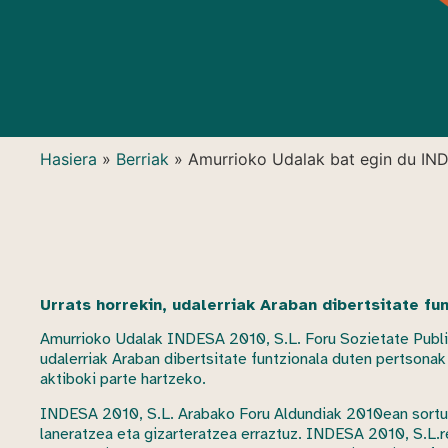
Hasiera
»
Berriak
»
Amurrioko Udalak bat egin du INDE
Urrats horrekin, udalerriak Araban dibertsitate f
Amurrioko Udalak INDESA 2010, S.L. Foru Sozietate Publiko
udalerriak Araban dibertsitate funtzionala duten pertsona
aktiboki parte hartzeko.
INDESA 2010, S.L. Arabako Foru Aldundiak 2010ean sortut
laneratzea eta gizarteratzea erraztuz. INDESA 2010, S.L.re