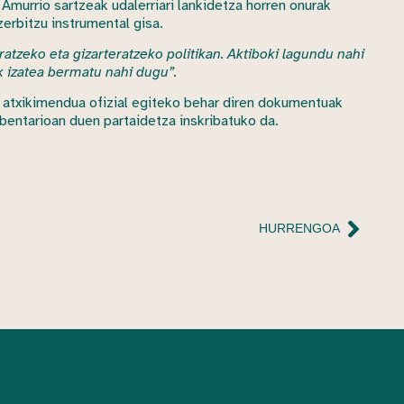
Amurrio sartzeak udalerriari lankidetza horren onurak
erbitzu instrumental gisa.
atzeko eta gizarteratzeko politikan. Aktiboki lagundu nahi
k izatea bermatu nahi dugu”.
 atxikimendua ofizial egiteko behar diren dokumentuak
bentarioan duen partaidetza inskribatuko da.
HURRENGOA