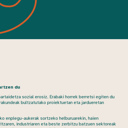
artzen du
taidetza sozial erosiz. Erabaki horrek berretsi egiten du
erakundeak bultzatutako proiektuetan eta jardueretan
ko enplegu-aukerak sortzeko helburuarekin, haien
ritzaren, industriaren eta beste zerbitzu batzuen sektoreak