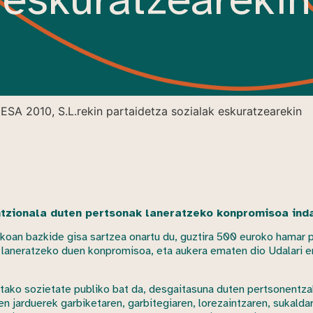
SA 2010, S.L.rekin partaidetza sozialak eskuratzearekin
untzionala duten pertsonak laneratzeko konpromisoa ind
an bazkide gisa sartzea onartu du, guztira 500 euroko hamar par
k laneratzeko duen konpromisoa, eta aukera ematen dio Udalari 
ako sozietate publiko bat da, desgaitasuna duten pertsonentza
n jarduerek garbiketaren, garbitegiaren, lorezaintzaren, sukalda