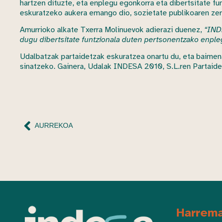
hartzen dituzte, eta enplegu egonkorra eta dibertsitate fu
eskuratzeko aukera emango dio, sozietate publikoaren zerb
Amurrioko alkate Txerra Molinuevok adierazi duenez,
“INDE
dugu dibertsitate funtzionala duten pertsonentzako enple
Udalbatzak partaidetzak eskuratzea onartu du, eta baimen
sinatzeko. Gainera, Udalak INDESA 2010, S.L.ren Partaidee
AURREKOA
Harrem