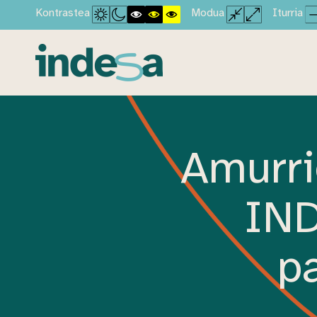
Kontrastea
Modua
Iturria
Amurri
IND
pa