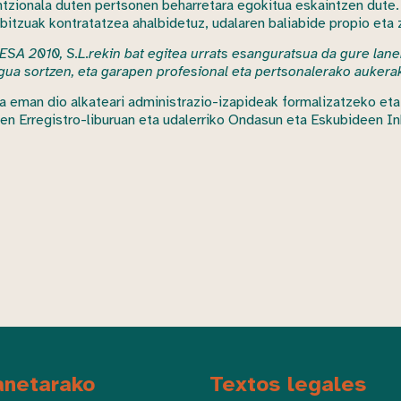
ntzionala duten pertsonen beharretara egokitua eskaintzen dute. 
itzuak kontratatzea ahalbidetuz, udalaren baliabide propio eta z
SA 2010, S.L.rekin bat egitea urrats esanguratsua da gure laner
gua sortzen, eta garapen profesional eta pertsonalerako aukera
a eman dio alkateari administrazio-izapideak formalizatzeko eta
n Erregistro-liburuan eta udalerriko Ondasun eta Eskubideen In
anetarako
Textos legales