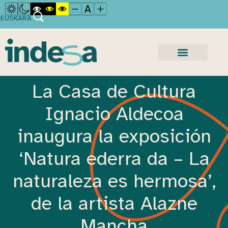
EUSKARA
La Casa de Cultura
Ignacio Aldecoa
inaugura la exposición
‘Natura ederra da – La
naturaleza es hermosa’,
de la artista Alazne
Mancha