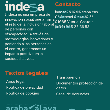
Contacto
E-mail
indesa2010sl@araba.eus
Indesa es una empresa de
En nuestra sede
C/ General Alava 10 5º
innovación social que afronta
01005 Vitoria-Gasteiz
el reto de la inclusión laboral
Teléfono
(+34) 945 23 36 53
de personas con
discapacidad. A través de
metodologías innovadoras y
poniendo a las personas en
el centro, generamos un
impacto positivo en la
sociedad alavesa.
Textos legales
Transparencia
Aviso legal
Documentos protección de
Política de privacidad
datos
Política de cookies
Canal de denuncias