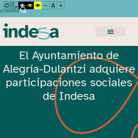
EUSKARA
El Ayuntamiento de
Alegría-Dulantzi adquiere
participaciones sociales
de Indesa