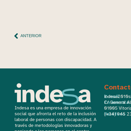
ANTERIOR
Contact
E-mail
indesa2010s
En nuestra
C/ General Al
Indesa es una empresa de innovación
01005 Vitori
social que afronta el reto de la inclusión
Teléfono
(+34) 945 2
laboral de personas con discapacidad. A
través de metodologías innovadoras y