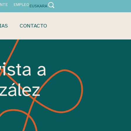
ANTE
EMPLEO
EUSKARA
IAS
CONTACTO
ista a
zález