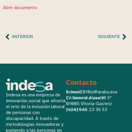
Abrir documento
ANTERIOR
SIGUIENTE
Contacto
E-mail
indesa2010sl@araba.eus
Indesa es una empresa de
En nuestra sede
C/ General Alava 10 5º
innovación social que afronta
01005 Vitoria-Gasteiz
el reto de la inclusión laboral
Teléfono
(+34) 945 23 36 53
de personas con
discapacidad. A través de
metodologías innovadoras y
poniendo a las personas en