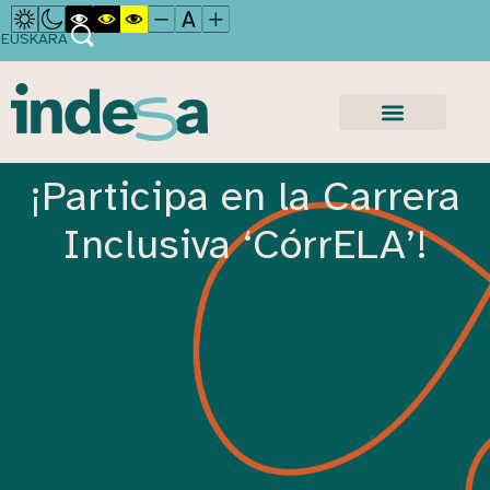
EUSKARA
¡Participa en la Carrera
Inclusiva ‘CórrELA’!