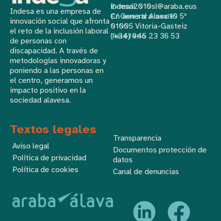
E-mail
indesa2010sl@araba.eus
Indesa es una empresa de
En nuestra sede
C/ General Alava 10 5º
innovación social que afronta
01005 Vitoria-Gasteiz
el reto de la inclusión laboral
Teléfono
(+34) 945 23 36 53
de personas con
discapacidad. A través de
metodologías innovadoras y
poniendo a las personas en
el centro, generamos un
impacto positivo en la
sociedad alavesa.
Textos legales
Transparencia
Aviso legal
Documentos protección de
Política de privacidad
datos
Política de cookies
Canal de denuncias