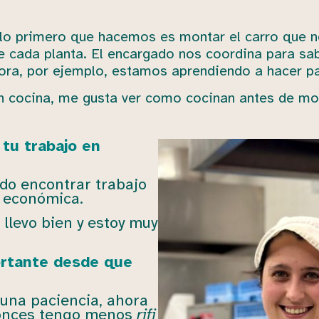
 y lo primero que hacemos es montar el carro que 
e cada planta. El encargado nos coordina para sab
hora, por ejemplo, estamos aprendiendo a hacer p
n cocina, me gusta ver como cocinan antes de m
tu trabajo en
do encontrar trabajo
 económica.
levo bien y estoy muy
ortante desde que
guna paciencia, ahora
ntonces tengo menos
rifi