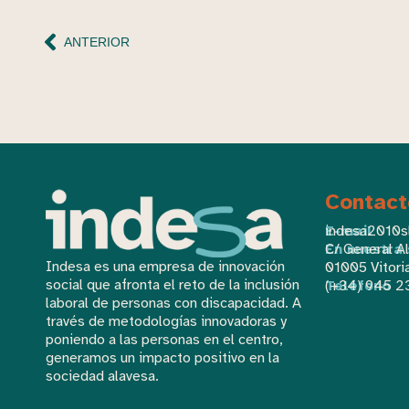
ANTERIOR
Contact
E-mail
indesa2010s
En nuestra
C/ General Al
Indesa es una empresa de innovación
01005 Vitori
social que afronta el reto de la inclusión
Teléfono
(+34) 945 2
laboral de personas con discapacidad. A
través de metodologías innovadoras y
poniendo a las personas en el centro,
generamos un impacto positivo en la
sociedad alavesa.