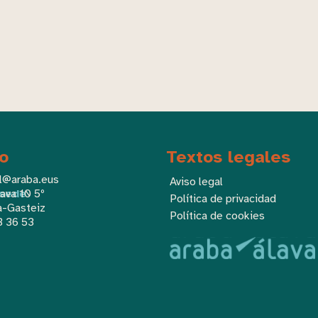
o
Textos legales
l@araba.eus
Aviso legal
 sede
ava 10 5º
Política de privacidad
a-Gasteiz
Política de cookies
3 36 53