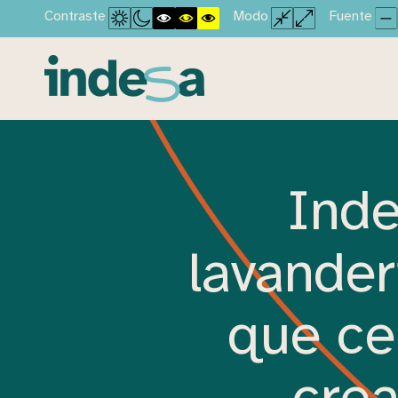
Contraste
Modo
Fuente
Inde
lavander
que ce
crea