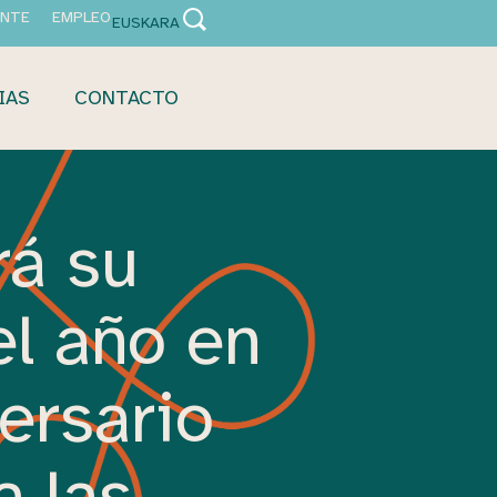
ANTE
EMPLEO
EUSKARA
IAS
CONTACTO
rá su
el año en
ersario
a las