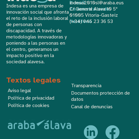
E-mail
indesa2010sl@araba.eus
Indesa es una empresa de
En nuestra sede
C/ General Alava 10 5º
innovación social que afronta
01005 Vitoria-Gasteiz
el reto de la inclusión laboral
Teléfono
(+34) 945 23 36 53
de personas con
discapacidad. A través de
metodologías innovadoras y
poniendo a las personas en
el centro, generamos un
impacto positivo en la
sociedad alavesa.
Textos legales
Transparencia
Aviso legal
Documentos protección de
Política de privacidad
datos
Política de cookies
Canal de denuncias