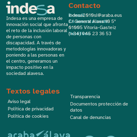
Contacto
E-mail
indesa2010sl@araba.eus
Indesa es una empresa de
En nuestra sede
C/ General Alava 10 5º
innovación social que afronta
01005 Vitoria-Gasteiz
el reto de la inclusión laboral
Teléfono
(+34) 945 23 36 53
de personas con
discapacidad. A través de
metodologías innovadoras y
poniendo a las personas en
el centro, generamos un
impacto positivo en la
sociedad alavesa.
Textos legales
Transparencia
Aviso legal
Documentos protección de
Política de privacidad
datos
Política de cookies
Canal de denuncias