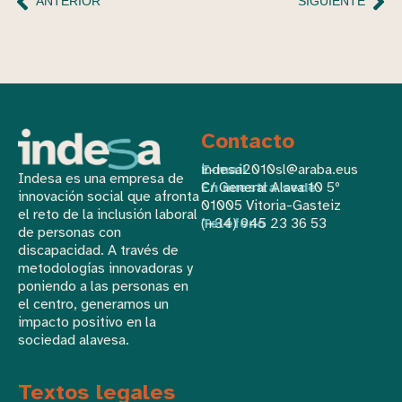
ANTERIOR
SIGUIENTE
Contacto
E-mail
indesa2010sl@araba.eus
Indesa es una empresa de
En nuestra sede
C/ General Alava 10 5º
innovación social que afronta
01005 Vitoria-Gasteiz
el reto de la inclusión laboral
Teléfono
(+34) 945 23 36 53
de personas con
discapacidad. A través de
metodologías innovadoras y
poniendo a las personas en
el centro, generamos un
impacto positivo en la
sociedad alavesa.
Textos legales