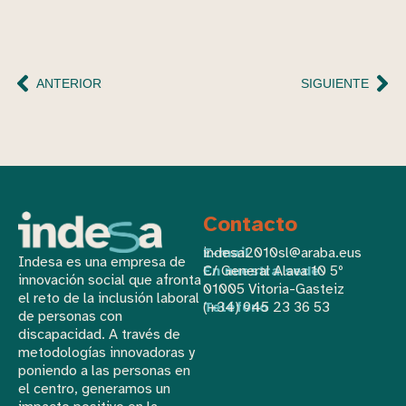
ANTERIOR
SIGUIENTE
Contacto
E-mail
indesa2010sl@araba.eus
Indesa es una empresa de
En nuestra sede
C/ General Alava 10 5º
innovación social que afronta
01005 Vitoria-Gasteiz
el reto de la inclusión laboral
Teléfono
(+34) 945 23 36 53
de personas con
discapacidad. A través de
metodologías innovadoras y
poniendo a las personas en
el centro, generamos un