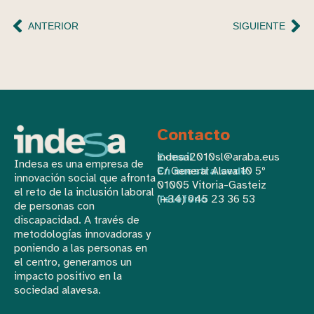
ANTERIOR
SIGUIENTE
Contacto
E-mail
indesa2010sl@araba.eus
Indesa es una empresa de
En nuestra sede
C/ General Alava 10 5º
innovación social que afronta
01005 Vitoria-Gasteiz
el reto de la inclusión laboral
Teléfono
(+34) 945 23 36 53
de personas con
discapacidad. A través de
metodologías innovadoras y
poniendo a las personas en
el centro, generamos un
impacto positivo en la
sociedad alavesa.